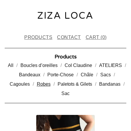
ZIZA LOCA
PRODUCTS
CONTACT
CART (
0
)
Products
All
Boucles d’oreilles
Col Claudine
ATELIERS
Bandeaux
Porte-Chose
Châle
Sacs
Cagoules
Robes
Paletots & Gilets
Bandanas
Sac
R
O