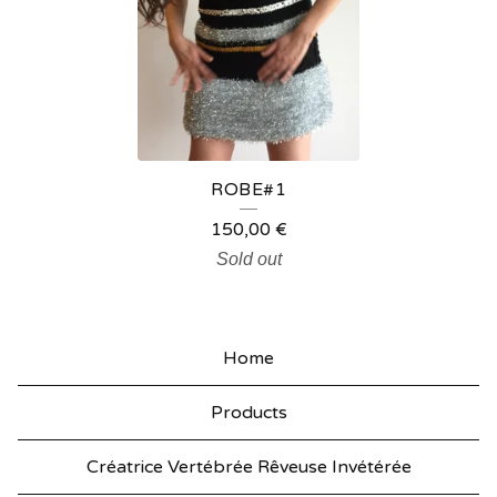
B
E
S
ROBE#1
150,00
€
Sold out
Home
Products
Créatrice Vertébrée Rêveuse Invétérée