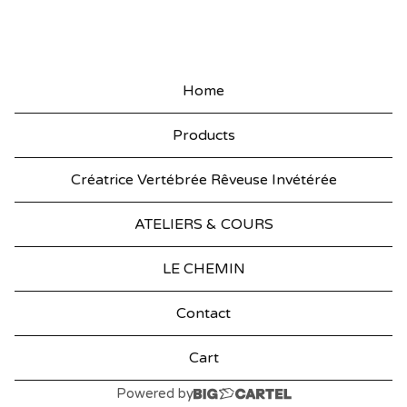
C
E
S
Home
S
Products
O
I
Créatrice Vertébrée Rêveuse Invétérée
R
ATELIERS & COURS
E
S
LE CHEMIN
D
Contact
E
M
Cart
O
Powered by