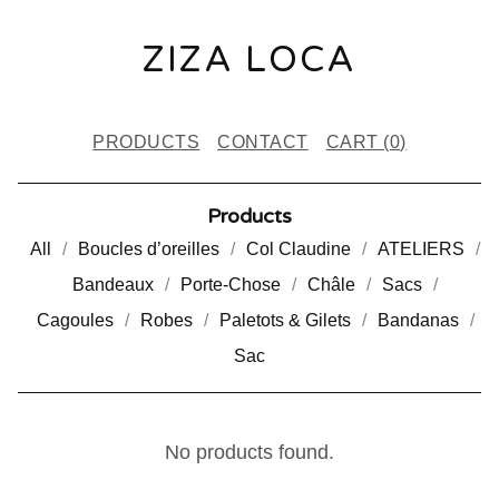
ZIZA LOCA
PRODUCTS
CONTACT
CART (
0
)
Products
All
Boucles d’oreilles
Col Claudine
ATELIERS
Bandeaux
Porte-Chose
Châle
Sacs
Cagoules
Robes
Paletots & Gilets
Bandanas
Sac
A
No products found.
C